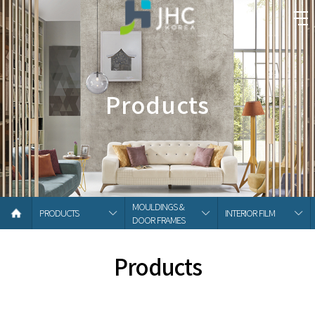
Products
MOULDINGS &
PRODUCTS
INTERIOR FILM
DOOR FRAMES
Products