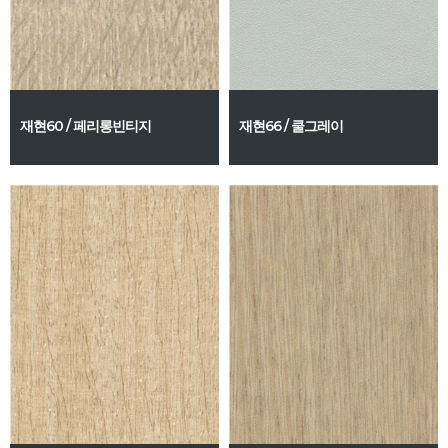
재현60 / 페리롱빈티지
재현66 / 쿨그레이