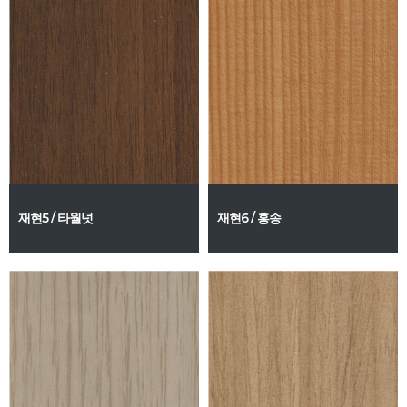
재현5 / 타월넛
재현6 / 홍송