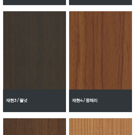
재현3 / 월넛
재현4 / 중체리