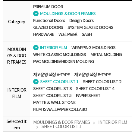
PREMIUM DOOR
MOULDINGS & DOOR FRAMES
Functional Doors
Design Doors
Category
GLAZED DOORS
SYSTEM GLAZED DOORS
HARDWARE
Wall Panel
SASH
INTERIOR FILM
WRAPPING MOULDINGS
MOULDIN
WHITE CLASSIC MOULDINGS
METAL MOLDING
GS & DOO
PVC MOLDING/HIDDEN MOLDING
R FRAMES
재고운영 색상 A-TYPE
재고운영 색상 B-TYPE
SHEET COLOR LIST 1
SHEET COLOR LIST 2
SHEET COLOR LIST 3
SHEET COLOR LIST 4
INTERIOR
SHEET COLOR LIST 5
PAPER SHEET
FILM
MATTE & WALL STONE
FILM & WALLPAPER COLLABO
Selected It
MOULDINGS & DOOR FRAMES
INTERIOR FILM
SHEET COLOR LIST 1
em